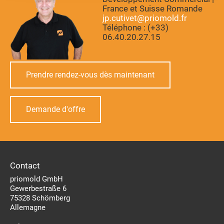
France et Suisse Romande
jp.cutivet@priomold.fr
Téléphone : (+33)
06.40.20.27.15
Prendre rendez-vous dès maintenant
Demande d'offre
Contact
priomold GmbH
Gewerbestraße 6
75328 Schömberg
Allemagne