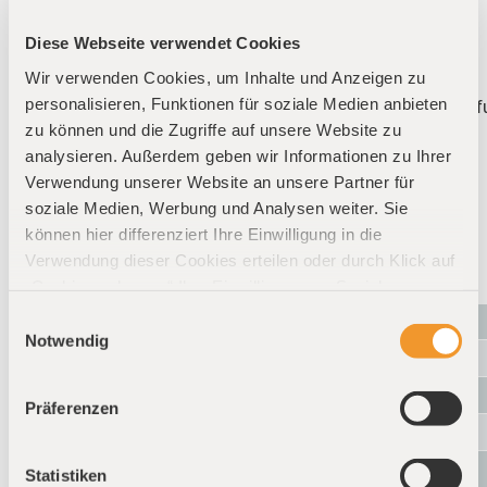
Durable
Diese Webseite verwendet Cookies
Bonne résistance en traction
Wir verwenden Cookies, um Inhalte und Anzeigen zu
Bonne ductilité
personalisieren, Funktionen für soziale Medien anbieten
Economique par rapport à d'autres matériaux SLS igni
zu können und die Zugriffe auf unsere Website zu
analysieren. Außerdem geben wir Informationen zu Ihrer
Verwendung unserer Website an unsere Partner für
Caractéristiques
soziale Medien, Werbung und Analysen weiter. Sie
können hier differenziert Ihre Einwilligung in die
techniques PA2241FR
Verwendung dieser Cookies erteilen oder durch Klick auf
„Cookies zulassen“ Ihre Einwilligung zur Speicherung
aller Cookies erteilen. Ohne Ihre ausdrückliche
Couleur
Einwilligungsauswahl
Einwilligung speichern wir keine Cookies (außer solche,
Notwendig
Module de traction (plan x-y) [MPa]
welche unbedingt erforderlich sind, um unseren Dienst
Résistance à la traction (plan x-y) [MPa]
zur Verfügung zu stellen). Weitere Informationen finden
Präferenzen
Sie auf unserer
Allongement à la rupture (plan x-y) [%]
Datenschutzerklärung:
https://www.priomold.de/datensch
Température de fusion (20 °C/min) [°C]
Statistiken