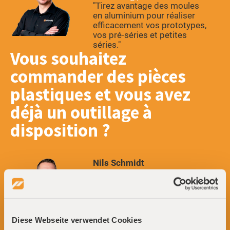
"Tirez avantage des moules
en aluminium pour réaliser
efficacement vos prototypes,
vos pré-séries et petites
séries."
Vous souhaitez
commander des pièces
plastiques et vous avez
déjà un outillage à
disposition
Nils Schmidt
n.schmidt@priomold.de
"Je suis à votre disposition
pour traiter efficacement
votre nouvelle commande de
Diese Webseite verwendet Cookies
pièces injectées."