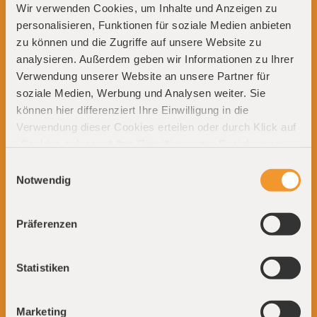
Vous avez des questions
Wir verwenden Cookies, um Inhalte und Anzeigen zu
ou des demandes que vous
personalisieren, Funktionen für soziale Medien anbieten
zu können und die Zugriffe auf unsere Website zu
souhaitez adresser
analysieren. Außerdem geben wir Informationen zu Ihrer
directement à la direction
Verwendung unserer Website an unsere Partner für
soziale Medien, Werbung und Analysen weiter. Sie
können hier differenziert Ihre Einwilligung in die
Verwendung dieser Cookies erteilen oder durch Klick auf
„Cookies zulassen“ Ihre Einwilligung zur Speicherung
Thomas Schönbucher
aller Cookies erteilen. Ohne Ihre ausdrückliche
Einwilligungsauswahl
t.schoenbucher@priomold.de
Einwilligung speichern wir keine Cookies (außer solche,
Notwendig
"Je suis à votre disposition
welche unbedingt erforderlich sind, um unseren Dienst
pour vos questions
zur Verfügung zu stellen). Weitere Informationen finden
stratégiques, les décisions
Präferenzen
Sie auf unserer
importantes et vos
préoccupations
Datenschutzerklärung:
https://www.priomold.de/datensch
importantes."
Statistiken
Moritz Zumdick
Marketing