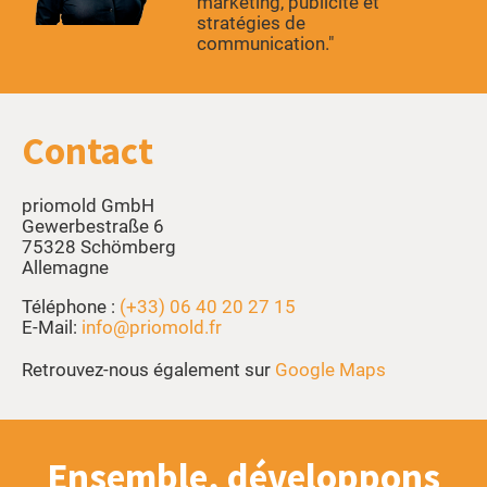
marketing, publicité et
stratégies de
communication."
Contact
priomold GmbH
Gewerbestraße 6
75328 Schömberg
Allemagne
Téléphone :
(+33) 06 40 20 27 15
E-Mail:
info@priomold.fr
Retrouvez-nous également sur
Google Maps
Ensemble, développons